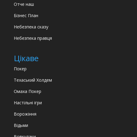
Отче наш
Бізнес План
Небезпека сказу
Небезпека правця
Цікаве
Покер
Техаський Холдем
Омаха Покер
Настільні ігри
Ворожіння
Відьми
Вовкулаки